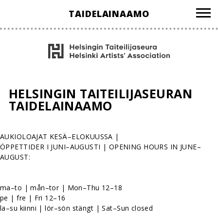
Hyppää
TAIDELAINAAMO
sisältöön
HELSINGIN TAITEILIJASEURAN
TAIDELAINAAMO
AUKIOLOAJAT KESÄ–ELOKUUSSA |
ÖPPETTIDER I JUNI–AUGUSTI | OPENING HOURS IN JUNE–
AUGUST:
ma–to | mån–tor | Mon–Thu 12–18
pe | fre | Fri 12–16
la–su kiinni | lör–sön stängt | Sat–Sun closed