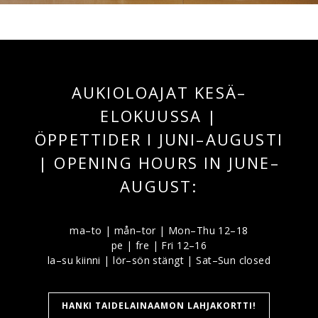
AUKIOLOAJAT KESÄ–
ELOKUUSSA |
ÖPPETTIDER I JUNI–AUGUSTI
| OPENING HOURS IN JUNE–
AUGUST:
ma–to | mån–tor | Mon–Thu 12–18
pe | fre | Fri 12–16
la–su kiinni | lör–sön stängt | Sat–Sun closed
HANKI TAIDELAINAAMON LAHJAKORTTI!