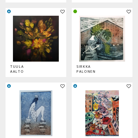
Lisää teos kokoelmaan
Lisää
TUULA
SIRKKA
AALTO
PALONEN
Lisää teos kokoelmaan
Lisää