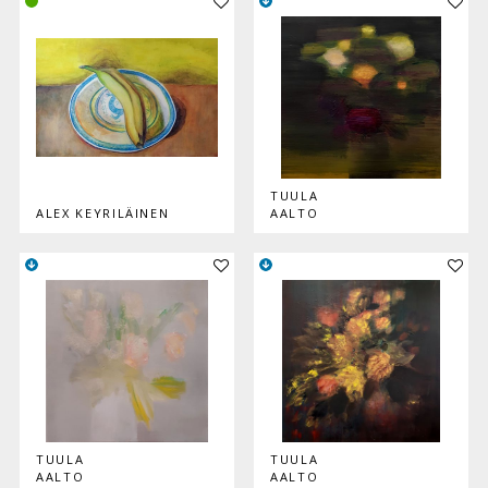
TUULA
ALEX KEYRILÄINEN
AALTO
Lisää teos kokoelmaan
Lisää
TUULA
TUULA
AALTO
AALTO