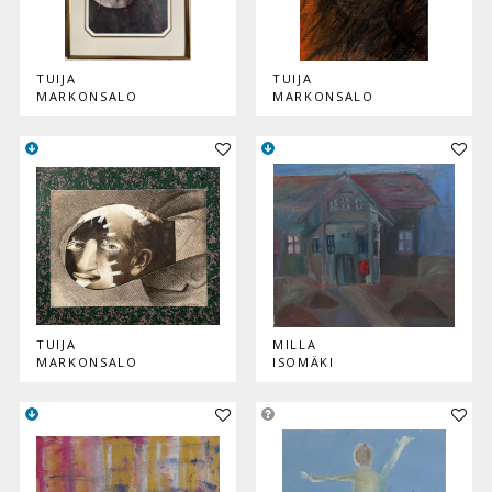
TUIJA
TUIJA
MARKONSALO
MARKONSALO
Lisää teos kokoelmaan
Lisää
TUIJA
MILLA
MARKONSALO
ISOMÄKI
Lisää teos kokoelmaan
Lisää