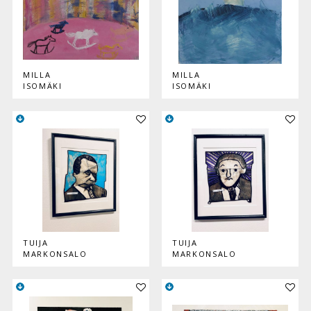
MILLA
MILLA
ISOMÄKI
ISOMÄKI
Lisää teos kokoelmaan
Lisää
TUIJA
TUIJA
MARKONSALO
MARKONSALO
Lisää teos kokoelmaan
Lisää