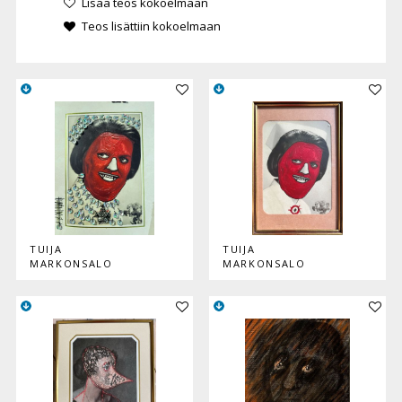
Lisää teos kokoelmaan
Teos lisättiin kokoelmaan
Lisää teos kokoelmaan
Lisää
TUIJA
TUIJA
MARKONSALO
MARKONSALO
Lisää teos kokoelmaan
Lisää