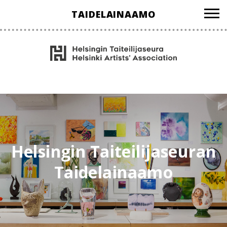
Hyppää
TAIDELAINAAMO
sisältöön
Helsingin Taiteilijaseuran
Taidelainaamo