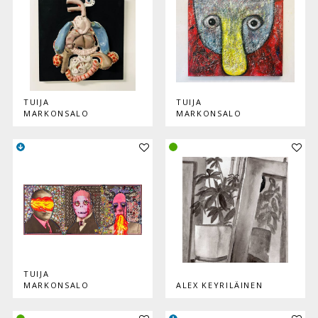
TUIJA
TUIJA
MARKONSALO
MARKONSALO
Lisää teos kokoelmaan
Lisää
TUIJA
MARKONSALO
ALEX KEYRILÄINEN
Lisää teos kokoelmaan
Lisää