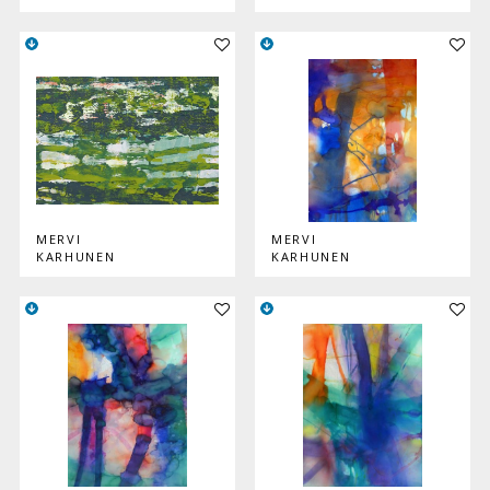
Lisää teos kokoelmaan
Lisää
MERVI
MERVI
KARHUNEN
KARHUNEN
Lisää teos kokoelmaan
Lisää