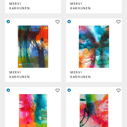
MERVI
MERVI
KARHUNEN
KARHUNEN
Lisää teos kokoelmaan
Lisää
MERVI
MERVI
KARHUNEN
KARHUNEN
Lisää teos kokoelmaan
Lisää