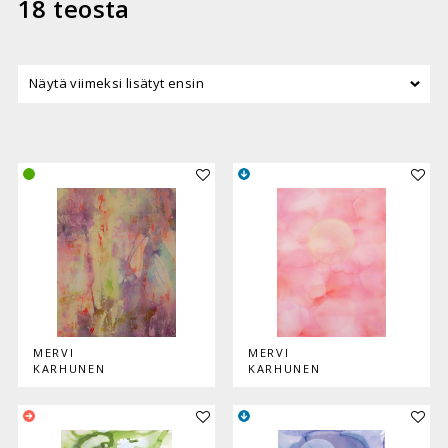
18 teosta
Lisää teos kokoelmaan
Lisää
MERVI
MERVI
KARHUNEN
KARHUNEN
Lisää teos kokoelmaan
Lisää