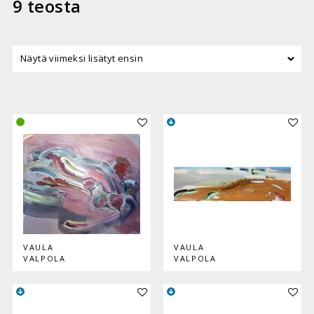
9 teosta
Lisää teos kokoelmaan
Lisää
VAULA
VAULA
VALPOLA
VALPOLA
Lisää teos kokoelmaan
Lisää