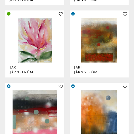
Lisää teos kokoelmaan
Lisää
JARI
JARI
JÄRNSTRÖM
JÄRNSTRÖM
Lisää teos kokoelmaan
Lisää