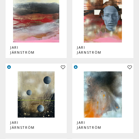
JARI
JARI
JÄRNSTRÖM
JÄRNSTRÖM
Lisää teos kokoelmaan
Lisää
JARI
JARI
JÄRNSTRÖM
JÄRNSTRÖM