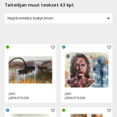
Taiteilijan muut teokset 43 kpl:
Lisää teos kokoelmaan
Lisää
JARI
JARI
JÄRNSTRÖM
JÄRNSTRÖM
Lisää teos kokoelmaan
Lisää