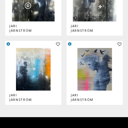
JARI
JARI
JÄRNSTRÖM
JÄRNSTRÖM
Lisää teos kokoelmaan
Lisää
JARI
JARI
JÄRNSTRÖM
JÄRNSTRÖM