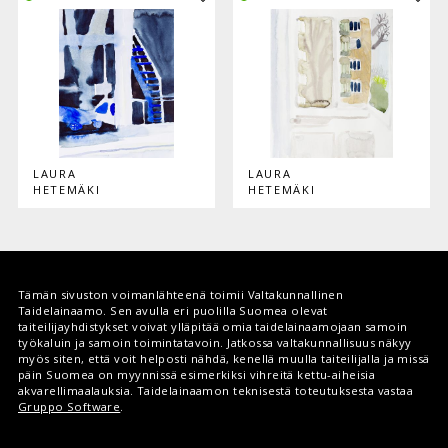
LAURA
LAURA
HETEMÄKI
HETEMÄKI
Tämän sivuston voimanlähteenä toimii Valtakunnallinen
Taidelainaamo. Sen avulla eri puolilla Suomea olevat
taiteilijayhdistykset voivat ylläpitää omia taidelainaamojaan samoin
työkaluin ja samoin toimintatavoin. Jatkossa valtakunnallisuus näkyy
myös siten, että voit helposti nähdä, kenellä muulla taiteilijalla ja missä
päin Suomea on myynnissä esimerkiksi vihreitä kettu-aiheisia
akvarellimaalauksia. Taidelainaamon teknisestä toteutuksesta vastaa
Gruppo Software
.