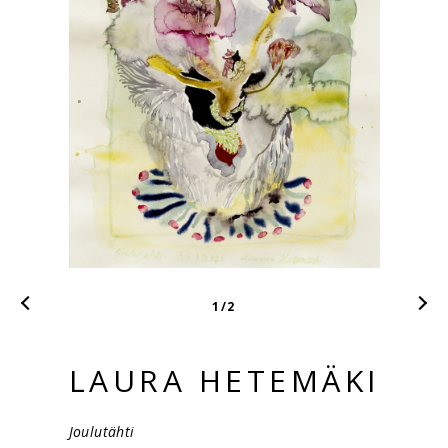
1
/2
LAURA HETEMÄKI
Joulutähti