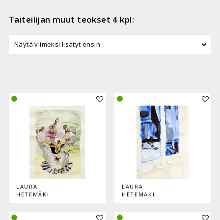
Taiteilijan muut teokset 4 kpl:
Lisää teos kokoelmaan
Lisää
LAURA
LAURA
HETEMÄKI
HETEMÄKI
Lisää teos kokoelmaan
Lisää