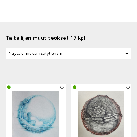
Taiteilijan muut teokset 17 kpl:
Lisää teos kokoelmaan
Lisää