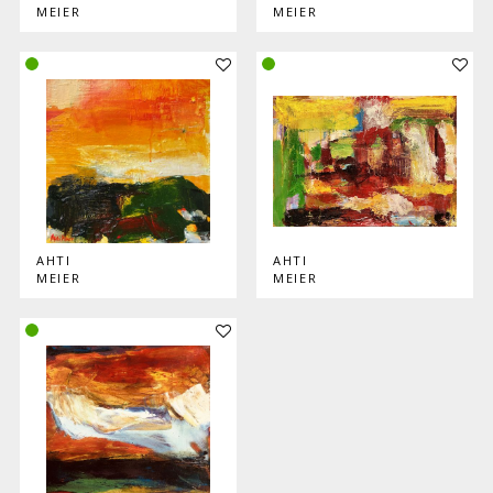
MEIER
MEIER
Lisää teos kokoelmaan
Lisää
AHTI
AHTI
MEIER
MEIER
Lisää teos kokoelmaan