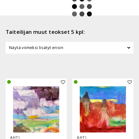
Taiteilijan muut teokset 5 kpl:
Lisää teos kokoelmaan
Lisää
AHTI
AHTI